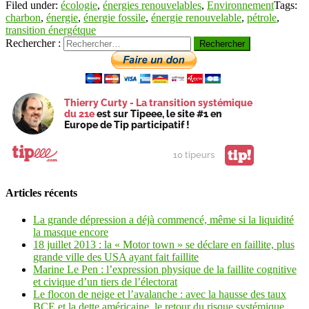
Filed under:
écologie
,
énergies renouvelables
,
Environnement
Tags:
charbon
,
énergie
,
énergie fossile
,
énergie renouvelable
,
pétrole
,
transition énergétque
Rechercher :
Thierry Curty - La transition systémique
du 21e
est sur Tipeee, le site #1 en
Europe de Tip participatif !
tip!
10 tipeurs
Articles récents
La grande dépression a déjà commencé, même si la liquidité
la masque encore
18 juillet 2013 : la « Motor town » se déclare en faillite, plus
grande ville des USA ayant fait faillite
Marine Le Pen : l’expression physique de la faillite cognitive
et civique d’un tiers de l’électorat
Le flocon de neige et l’avalanche : avec la hausse des taux
BCE et la dette américaine, le retour du risque systémique