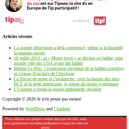
du 21e
est sur Tipeee, le site #1 en
Europe de Tip participatif !
tip!
10 tipeurs
Articles récents
La grande dépression a déjà commencé, même si la liquidité
la masque encore
18 juillet 2013 : la « Motor town » se déclare en faillite, plus
grande ville des USA ayant fait faillite
Marine Le Pen : l’expression physique de la faillite cognitive
et civique d’un tiers de l’électorat
Le flocon de neige et l’avalanche : avec la hausse des taux
BCE et la dette américaine, le retour du risque systémique
L’Ukraine a rendu la guerre industrielle obsolète
Copyright © 2026
Je n'en pense pas moins!
Powered by
WordPress
and
Charlene
Nous utilisons nos propres cookies ainsi que des tiers, mais
nous garantissons inconditionnellement le respect de votre vie
privée.