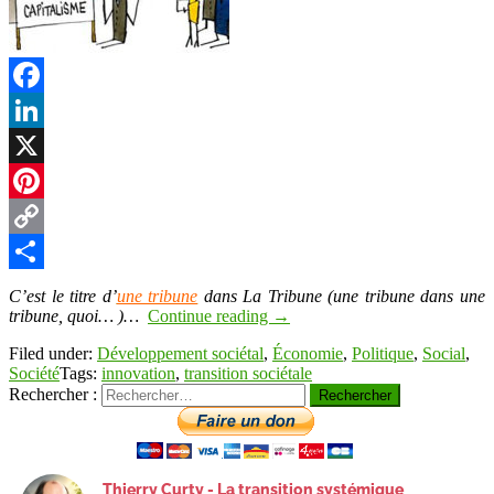
Facebook
LinkedIn
X
Pinterest
Copy
Link
Partager
C’est le titre d’
une tribune
dans La Tribune (une tribune dans une
tribune, quoi… )…
Continue reading
→
Filed under:
Développement sociétal
,
Économie
,
Politique
,
Social
,
Société
Tags:
innovation
,
transition sociétale
Rechercher :
Thierry Curty - La transition systémique