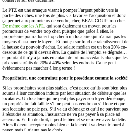
conserver sur des décennies.
Le PTZ est une arnaque visant à pomper l’argent public vers la
poche des riches, une fois de plus. Ca favorise l’acquisition et donc
ça permet aux promoteurs de vendre, cher, BEAUCOUP trop cher.
De même que les APL
, qui sont également un moyen pour les
promoteurs de vendre trop cher, puisque que grâce à elles, le
propriétaire pourra louer trop cher à un locataire qui n’aurait pas les
moyens d’assumer le loyer…Et tout ça sur fond de ralentissement de
la hausse du pouvoir d’achat. Le salaire médian est un bon 20% en-
dessous de ce qu’il devrait être. La qualité de l’emploi se dégrade…
et pourtant il n’y a jamais eu autant de primo-accédants alors que les
prix sont surfaits de 20% à 40% selon les endroits. Ca ne peut
évidemment pas marcher à long terme !
Propriétaire, une contrainte pour le possédant comme la société
Si les propriétaires sont plus stables, c’est parce qu’ils sont bien plus
soumis à leur condition induite par leur situation de débiteur que les
locataires. Un locataire qui ne peut plus payer son loyer déménage,
un propriétaire fait faillite s’il ne peut pas vendre ou s’il loue et que
son locataire ne paie pas. S’il va au chômage et qu’il ne parvient pas
à résoudre sa situation, l’assurance ne va pas payer à sa place ad
aeternam. En fin de droit, il perd le bien et se retrouve avec la dette.
Alors il devra accepter moins bien et là le crédit va devenir lourd à
payer, mais il n’aura pas le choix.