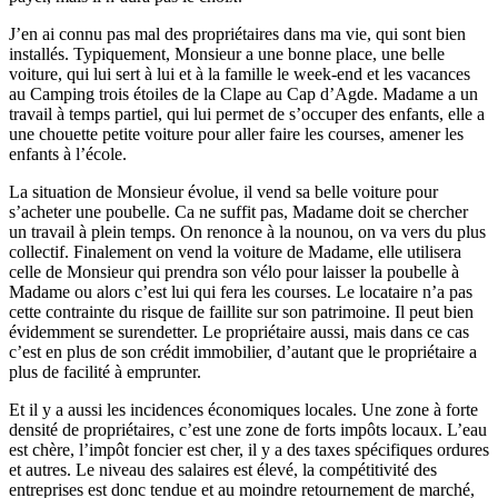
J’en ai connu pas mal des propriétaires dans ma vie, qui sont bien
installés. Typiquement, Monsieur a une bonne place, une belle
voiture, qui lui sert à lui et à la famille le week-end et les vacances
au Camping trois étoiles de la Clape au Cap d’Agde. Madame a un
travail à temps partiel, qui lui permet de s’occuper des enfants, elle a
une chouette petite voiture pour aller faire les courses, amener les
enfants à l’école.
La situation de Monsieur évolue, il vend sa belle voiture pour
s’acheter une poubelle. Ca ne suffit pas, Madame doit se chercher
un travail à plein temps. On renonce à la nounou, on va vers du plus
collectif. Finalement on vend la voiture de Madame, elle utilisera
celle de Monsieur qui prendra son vélo pour laisser la poubelle à
Madame ou alors c’est lui qui fera les courses. Le locataire n’a pas
cette contrainte du risque de faillite sur son patrimoine. Il peut bien
évidemment se surendetter. Le propriétaire aussi, mais dans ce cas
c’est en plus de son crédit immobilier, d’autant que le propriétaire a
plus de facilité à emprunter.
Et il y a aussi les incidences économiques locales. Une zone à forte
densité de propriétaires, c’est une zone de forts impôts locaux. L’eau
est chère, l’impôt foncier est cher, il y a des taxes spécifiques ordures
et autres. Le niveau des salaires est élevé, la compétitivité des
entreprises est donc tendue et au moindre retournement de marché,