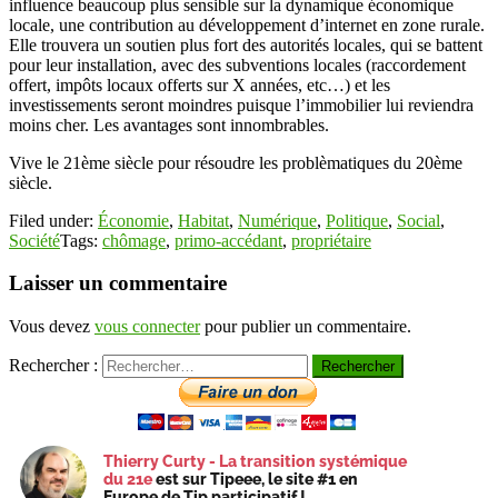
influence beaucoup plus sensible sur la dynamique économique
locale, une contribution au développement d’internet en zone rurale.
Elle trouvera un soutien plus fort des autorités locales, qui se battent
pour leur installation, avec des subventions locales (raccordement
offert, impôts locaux offerts sur X années, etc…) et les
investissements seront moindres puisque l’immobilier lui reviendra
moins cher. Les avantages sont innombrables.
Vive le 21ème siècle pour résoudre les problèmatiques du 20ème
siècle.
Filed under:
Économie
,
Habitat
,
Numérique
,
Politique
,
Social
,
Société
Tags:
chômage
,
primo-accédant
,
propriétaire
Laisser un commentaire
Vous devez
vous connecter
pour publier un commentaire.
Rechercher :
Thierry Curty - La transition systémique
du 21e
est sur Tipeee, le site #1 en
Europe de Tip participatif !