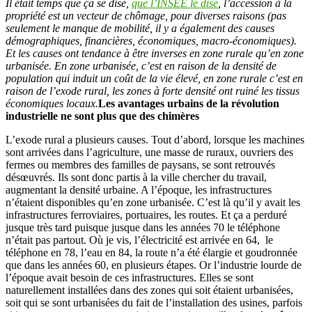
Il était temps que ça se dise,
que l’INSEE le dise
, l’accession à la
propriété est un vecteur de chômage, pour diverses raisons (pas
seulement le manque de mobilité, il y a également des causes
démographiques, financières, économiques, macro-économiques).
Et les causes ont tendance à être inverses en zone rurale qu’en zone
urbanisée. En zone urbanisée, c’est en raison de la densité de
population qui induit un coût de la vie élevé, en zone rurale c’est en
raison de l’exode rural, les zones à forte densité ont ruiné les tissus
économiques locaux.
Les avantages urbains de la révolution
industrielle ne sont plus que des chimères
L’exode rural a plusieurs causes. Tout d’abord, lorsque les machines
sont arrivées dans l’agriculture, une masse de ruraux, ouvriers des
fermes ou membres des familles de paysans, se sont retrouvés
désœuvrés. Ils sont donc partis à la ville chercher du travail,
augmentant la densité urbaine. A l’époque, les infrastructures
n’étaient disponibles qu’en zone urbanisée. C’est là qu’il y avait les
infrastructures ferroviaires, portuaires, les routes. Et ça a perduré
jusque très tard puisque jusque dans les années 70 le téléphone
n’était pas partout. Où je vis, l’électricité est arrivée en 64, le
téléphone en 78, l’eau en 84, la route n’a été élargie et goudronnée
que dans les années 60, en plusieurs étapes. Or l’industrie lourde de
l’époque avait besoin de ces infrastructures. Elles se sont
naturellement installées dans des zones qui soit étaient urbanisées,
soit qui se sont urbanisées du fait de l’installation des usines, parfois