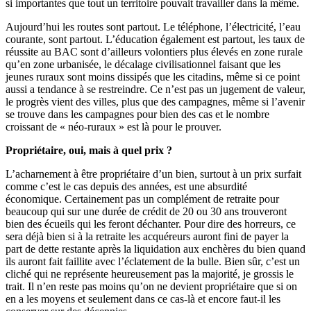
si importantes que tout un territoire pouvait travailler dans la même.
Aujourd’hui les routes sont partout. Le téléphone, l’électricité, l’eau
courante, sont partout. L’éducation également est partout, les taux de
réussite au BAC sont d’ailleurs volontiers plus élevés en zone rurale
qu’en zone urbanisée, le décalage civilisationnel faisant que les
jeunes ruraux sont moins dissipés que les citadins, même si ce point
aussi a tendance à se restreindre. Ce n’est pas un jugement de valeur,
le progrès vient des villes, plus que des campagnes, même si l’avenir
se trouve dans les campagnes pour bien des cas et le nombre
croissant de « néo-ruraux » est là pour le prouver.
Propriétaire, oui, mais à quel prix ?
L’acharnement à être propriétaire d’un bien, surtout à un prix surfait
comme c’est le cas depuis des années, est une absurdité
économique. Certainement pas un complément de retraite pour
beaucoup qui sur une durée de crédit de 20 ou 30 ans trouveront
bien des écueils qui les feront déchanter. Pour dire des horreurs, ce
sera déjà bien si à la retraite les acquéreurs auront fini de payer la
part de dette restante après la liquidation aux enchères du bien quand
ils auront fait faillite avec l’éclatement de la bulle. Bien sûr, c’est un
cliché qui ne représente heureusement pas la majorité, je grossis le
trait. Il n’en reste pas moins qu’on ne devient propriétaire que si on
en a les moyens et seulement dans ce cas-là et encore faut-il les