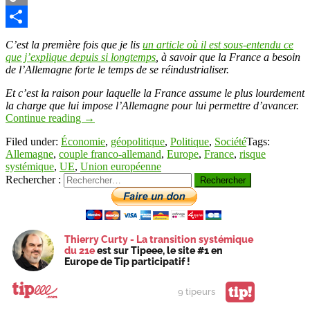
Copy
Link
Partager
C’est la première fois que je lis
un article où il est sous-entendu ce
que j’explique depuis si longtemps
, à savoir que la France a besoin
de l’Allemagne forte le temps de se réindustrialiser.
Et c’est la raison pour laquelle la France assume le plus lourdement
la charge que lui impose l’Allemagne pour lui permettre d’avancer.
Continue reading
→
Filed under:
Économie
,
géopolitique
,
Politique
,
Société
Tags:
Allemagne
,
couple franco-allemand
,
Europe
,
France
,
risque
systémique
,
UE
,
Union européenne
Rechercher :
Thierry Curty - La transition systémique
du 21e
est sur Tipeee, le site #1 en
Europe de Tip participatif !
tip!
9 tipeurs