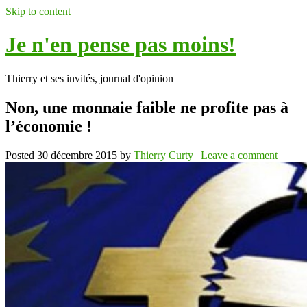
Skip to content
Je n'en pense pas moins!
Thierry et ses invités, journal d'opinion
Non, une monnaie faible ne profite pas à
l’économie !
Posted
30 décembre 2015
by
Thierry Curty
|
Leave a comment