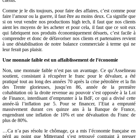
clients.
Comme je le dis toujours, pour faire des affaires, c’est comme pour
faire l’amour ou la guerre, il faut être au moins deux. Ca signifie que
si on veut vendre nos productions high tech, il faut que nos clients
aient les moyens de les acheter et pour cela, il faut que ce soit eux
qui fabriquent nos produits économiquement désuets, c’est facile à
comprendre et donc de défavoriser nos clients et partenaires revient
à une déstabilisation de notre balance commerciale à terme qui ne
leur ferait pas plaisir.
Une monnaie faible est un affaiblissement de l’économie
Non, une monnaie faible n’est pas un avantage. Ce qu’Asselineau
soutient, consistant à récupérer le franc pour le dévaluer, a été
pratiqué tout au long des années 70 après la crise pétrolière et la fin
des Trente glorieuses, jusqu’en 86, année de la première
cohabitation où la droite revenue au pouvoir s’est opposée à la Loi
de Finance, interdisant d’emprunter à la BdF, ce qui a divisé cette
année-là l’inflation par 5. Pour se financer, l’Etat a emprunté
massivement durant ces quinze ans à la Banque de France,
engendrant une inflation de 10% et une dévaluation du Franc de
plus de 80%.
…Ca n’a pas résolu le chômage, ça a mis l’économie française en
péril au point que Mitterrand s’est retrouvé contraint à presser