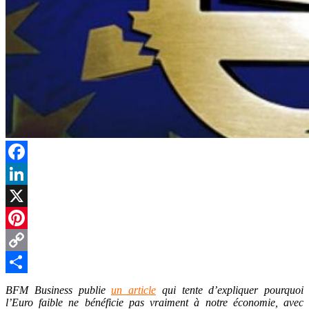
Facebook
LinkedIn
X
Pinterest
Copy
Link
Partager
BFM Business publie
un article
qui tente d’expliquer pourquoi
l’Euro faible ne bénéficie pas vraiment à notre économie, avec