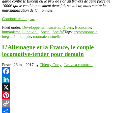
garde contre le Bitcoin ou le prix de l’or au travers de cette pièce de
1000€ qui le vend à quasiment deux fois sa valeur, mais contre la
marchandisation de la monnaie.
Continue reading
→
Filed under:
Développement sociétal
,
Divers
,
Économie
,
humanisme
,
L'individu
,
Social
,
Société
Tags:
cryptomonnaie
,
inégalité
,
monnaie
,
monnaie virtuelle
L’Allemagne et la France, le couple
locomotive-tender pour demain
Posted
28 mai 2017
by
Thierry Curty
|
Leave a comment
Facebook
LinkedIn
X
Pinterest
Copy