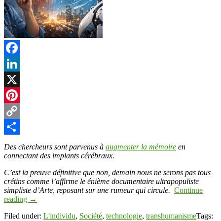
Facebook
LinkedIn
X
Pinterest
Copy
Link
Partager
Des chercheurs sont parvenus à
augmenter la mémoire
en
connectant des implants cérébraux.
C’est la preuve définitive que non, demain nous ne serons pas tous
crétins comme l’affirme le énième documentaire ultrapopuliste
simpliste d’Arte, reposant sur une rumeur qui circule.
Continue
reading
→
Filed under:
L'individu
,
Société
,
technologie
,
transhumanisme
Tags: