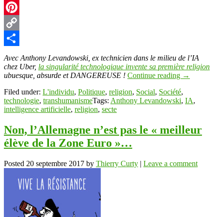
X
Pinterest
Copy
Link
Partager
Avec Anthony Levandowski, ex technicien dans le milieu de l’IA
chez Uber,
la singularité technologique invente sa première religion
ubuesque, absurde et DANGEREUSE !
Continue reading
→
Filed under:
L'individu
,
Politique
,
religion
,
Social
,
Société
,
technologie
,
transhumanisme
Tags:
Anthony Levandowski
,
IA
,
intelligence artificielle
,
religion
,
secte
Non, l’Allemagne n’est pas le « meilleur
élève de la Zone Euro »…
Posted
20 septembre 2017
by
Thierry Curty
|
Leave a comment