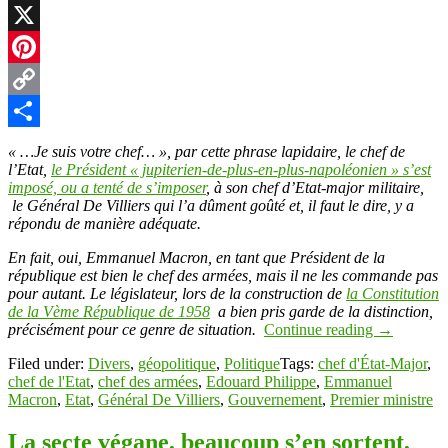
LinkedIn
X
Pinterest
Copy
Link
Partager
« …Je suis votre chef… », par cette phrase lapidaire, le chef de
l’Etat,
le Président « jupiterien-de-plus-en-plus-napoléonien » s’est
imposé, ou a tenté de s’imposer
, à son chef d’Etat-major militaire,
le Général De Villiers qui l’a dûment goûté et, il faut le dire, y a
répondu de manière adéquate.
En fait, oui, Emmanuel Macron, en tant que Président de la
république est bien le chef des armées, mais il ne les commande pas
pour autant. Le législateur, lors de la construction de
la Constitution
de la Vème République de 1958
a bien pris garde de la distinction,
précisément pour ce genre de situation.
Continue reading
→
Filed under:
Divers
,
géopolitique
,
Politique
Tags:
chef d'État-Major
,
chef de l'Etat
,
chef des armées
,
Edouard Philippe
,
Emmanuel
Macron
,
Etat
,
Général De Villiers
,
Gouvernement
,
Premier ministre
La secte végane, beaucoup s’en sortent,