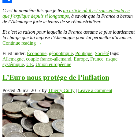
Link
Partager
C’est la première fois que je lis
un article où il est sous-entendu ce
que j’explique depuis si longtemps
, à savoir que la France a besoin
de l’Allemagne forte le temps de se réindustrialiser.
Et c’est la raison pour laquelle la France assume le plus lourdement
la charge que lui impose l’Allemagne pour lui permettre d’avancer.
Continue reading
→
Filed under:
Économie
,
géopolitique
,
Politique
,
Société
Tags:
Allemagne
,
couple franco-allemand
,
Europe
,
France
,
risque
systémique
,
UE
,
Union européenne
L’Euro nous protège de l’inflation
Posted
26 mai 2017
by
Thierry Curty
|
Leave a comment