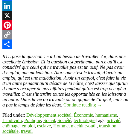
Facebook
LinkedIn
X
Pinterest
Copy
Link
Partager
RTL pose la question : « a-t-on besoin de travailler ? », dans une
excellente émission. Et la question est pertinente, parce qu’il est
considéré que celui qui ne travaille pas est un oisif. Ne pas avoir
d’emploi, une malédiction. Alors que c’est le travail, d’avoir un
emploi, qui est une malédiction. Avoir un emploi, c’est faire la vie
d’un autre pendant qu’il décide de la nôtre, c’est laisser quelqu’un
d’autre s’occuper de nos affaires pendant qu’on est trop occupé à
travailler. C’est s’interdire toutes les opportunités en les laissant à
un autre. Dans la vie on travaille ou on gagne de l’argent, mais on
a pas le temps de faire les deux.
Continue reading
→
Filed under:
Développement sociétal
,
Économie
,
humanisme
,
L'individu
,
Politique
,
Social
,
Société
,
technologie
Tags:
activité
,
chômage
,
emploi
,
esclave
,
Homme
,
machine-outil
,
transition
sociétale
,
travail