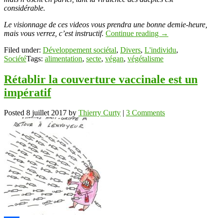
considérable.
Le visionnage de ces videos vous prendra une bonne demie-heure,
mais vous verrez, c’est instructif.
Continue reading
→
Filed under:
Développement sociétal
,
Divers
,
L'individu
,
Société
Tags:
alimentation
,
secte
,
végan
,
végétalisme
Rétablir la couverture vaccinale est un
impératif
Posted
8 juillet 2017
by
Thierry Curty
|
3 Comments