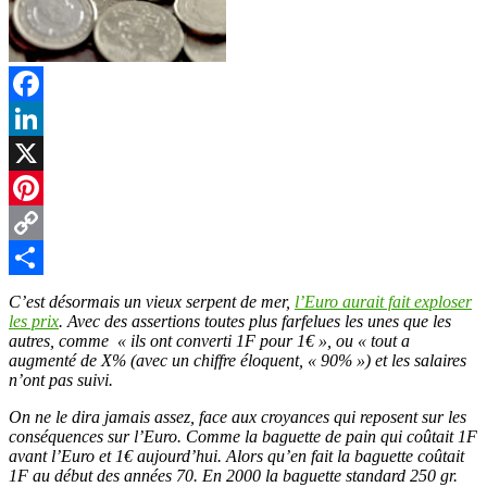
Facebook
LinkedIn
X
Pinterest
Copy
Link
Partager
C’est désormais un vieux serpent de mer,
l’Euro aurait fait exploser
les prix
. Avec des assertions toutes plus farfelues les unes que les
autres, comme « ils ont converti 1F pour 1€ », ou « tout a
augmenté de X% (avec un chiffre éloquent, « 90% ») et les salaires
n’ont pas suivi.
On ne le dira jamais assez, face aux croyances qui reposent sur les
conséquences sur l’Euro. Comme la baguette de pain qui coûtait 1F
avant l’Euro et 1€ aujourd’hui. Alors qu’en fait la baguette coûtait
1F au début des années 70. En 2000 la baguette standard 250 gr.