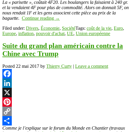
La « parisette », coûtait 4F20. Les boulangers la faisaient à 240 gr.
et la vendaient 4F pour plus de commodité. Alors on donnait 5F, on
nous rendait 1F et les gens associent cette pièce au prix de la
baguette.
Continue reading
→
Filed under:
Divers
,
Économie
,
Société
Tags:
coût de la vie
,
Euro
,
Europe
,
inflation
,
pouvoir d'achat
,
UE
,
Union européenne
Suite du grand plan américain contre la
Chine avec Trump
Posted
22 mai 2017
by
Thierry Curty
|
Leave a comment
Facebook
LinkedIn
X
Pinterest
Copy
Comme je l’explique sur le forum du Monde en Chantier (travaux
Link
Partager