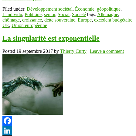
Filed under:
Développement sociétal
,
Économie
,
géopolitique
,
L'individu
,
Politique
,
senior
,
Social
,
Société
Tags:
Allemagne
,
chômage
,
croissance
,
dette souveraine
,
Europe
,
excédent budgétaire
,
UE
,
Union européenne
La singularité est exponentielle
Posted
19 septembre 2017
by
Thierry Curty
|
Leave a comment
Facebook