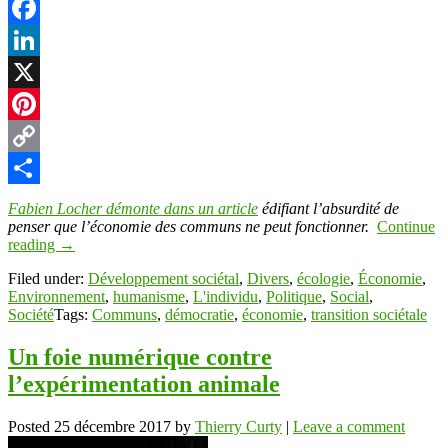
Facebook
LinkedIn
X
Pinterest
Copy
Link
Partager
Fabien Locher démonte dans un article
édifiant l’absurdité de
penser que l’économie des communs ne peut fonctionner.
Continue
reading
→
Filed under:
Développement sociétal
,
Divers
,
écologie
,
Économie
,
Environnement
,
humanisme
,
L'individu
,
Politique
,
Social
,
Société
Tags:
Communs
,
démocratie
,
économie
,
transition sociétale
Un foie numérique contre
l’expérimentation animale
Posted
25 décembre 2017
by
Thierry Curty
|
Leave a comment