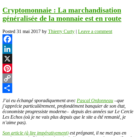
Cryptomonnaie : La marchandisation
généralisée de la monnaie est en route
Posted
31 mai 2017
by
Thierry Curty
|
Leave a comment
Facebook
LinkedIn
X
Pinterest
Copy
Link
Partager
J’ai eu échangé sporadiquement avec
Pascal Ordonneau
–que
j’apprécie particulièrement, profondément banquier de son état,
économiste progressiste moderne– depuis des années sur Le Cercle
Les Echos (où je ne vais plus depuis que le site a été remanié, je
n’aime pas).
Son article (à lire impérativement)
est prégnant, il ne met pas en