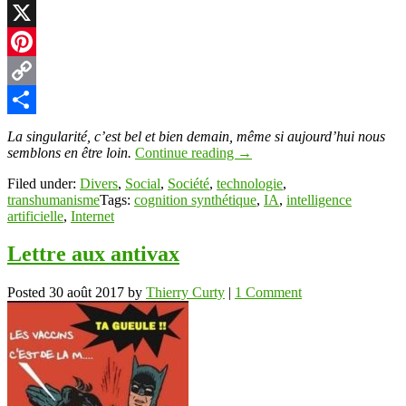
LinkedIn
X
Pinterest
Copy
Link
Partager
La singularité, c’est bel et bien demain, même si aujourd’hui nous
semblons en être loin.
Continue reading
→
Filed under:
Divers
,
Social
,
Société
,
technologie
,
transhumanisme
Tags:
cognition synthétique
,
IA
,
intelligence
artificielle
,
Internet
Lettre aux antivax
Posted
30 août 2017
by
Thierry Curty
|
1 Comment