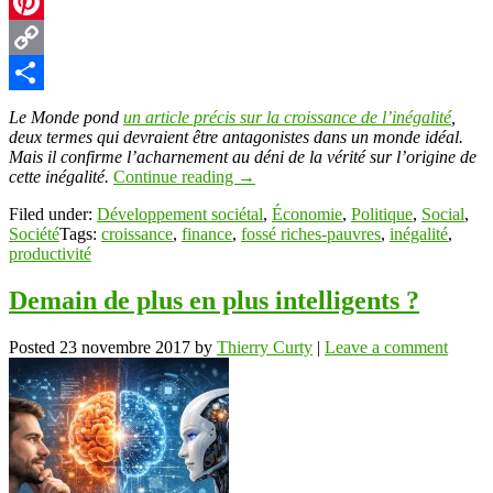
X
Pinterest
Copy
Link
Partager
Le Monde pond
un article précis sur la croissance de l’inégalité
,
deux termes qui devraient être antagonistes dans un monde idéal.
Mais il confirme l’acharnement au déni de la vérité sur l’origine de
cette inégalité.
Continue reading
→
Filed under:
Développement sociétal
,
Économie
,
Politique
,
Social
,
Société
Tags:
croissance
,
finance
,
fossé riches-pauvres
,
inégalité
,
productivité
Demain de plus en plus intelligents ?
Posted
23 novembre 2017
by
Thierry Curty
|
Leave a comment