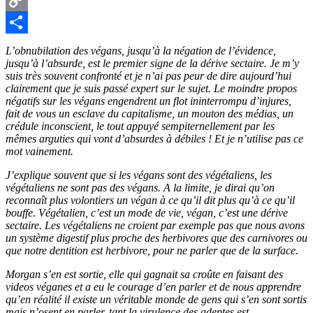
Copy
Link
Partager
L’obnubilation des végans, jusqu’à la négation de l’évidence,
jusqu’à l’absurde, est le premier signe de la dérive sectaire. Je m’y
suis très souvent confronté et je n’ai pas peur de dire aujourd’hui
clairement que je suis passé expert sur le sujet. Le moindre propos
négatifs sur les végans engendrent un flot ininterrompu d’injures,
fait de vous un esclave du capitalisme, un mouton des médias, un
crédule inconscient, le tout appuyé sempiternellement par les
mêmes arguties qui vont d’absurdes à débiles ! Et je n’utilise pas ce
mot vainement.
J’explique souvent que si les végans sont des végétaliens, les
végétaliens ne sont pas des végans. A la limite, je dirai qu’on
reconnaît plus volontiers un végan à ce qu’il dit plus qu’à ce qu’il
bouffe. Végétalien, c’est un mode de vie, végan, c’est une dérive
sectaire. Les végétaliens ne croient par exemple pas que nous avons
un système digestif plus proche des herbivores que des carnivores ou
que notre dentition est herbivore, pour ne parler que de la surface.
Morgan s’en est sortie, elle qui gagnait sa croûte en faisant des
videos véganes et a eu le courage d’en parler et de nous apprendre
qu’en réalité il existe un véritable monde de gens qui s’en sont sortis
mais n’osent en parler, tant la virulence des adeptes est