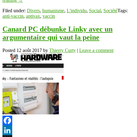
reading
→
Filed under:
Divers
,
humanisme
,
L'individu
,
Social
,
Société
Tags:
anti-vaccin
,
antivax
,
vaccin
Canard PC débunke Linky avec un
argumentaire qui vaut la peine
Posted
12 août 2017
by
Thierry Curty
|
Leave a comment
Facebook