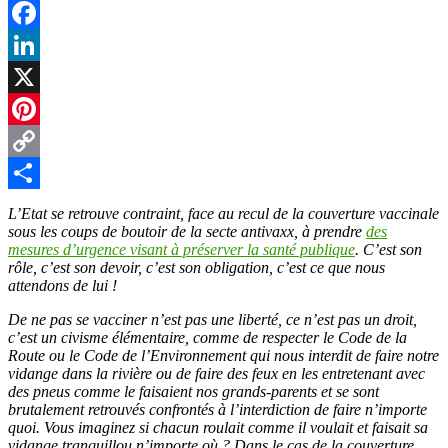
Facebook
LinkedIn
X
Pinterest
Copy
Link
Partager
L’Etat se retrouve contraint, face au recul de la couverture vaccinale
sous les coups de boutoir de la secte antivaxx, à prendre
des
mesures d’urgence visant à préserver la santé publique
. C’est son
rôle, c’est son devoir, c’est son obligation, c’est ce que nous
attendons de lui !
De ne pas se vacciner n’est pas une liberté, ce n’est pas un droit,
c’est un civisme élémentaire, comme de respecter le Code de la
Route ou le Code de l’Environnement qui nous interdit de faire notre
vidange dans la rivière ou de faire des feux en les entretenant avec
des pneus comme le faisaient nos grands-parents et se sont
brutalement retrouvés confrontés à l’interdiction de faire n’importe
quoi. Vous imaginez si chacun roulait comme il voulait et faisait sa
vidange tranquillou n’importe où ? Dans le cas de la couverture