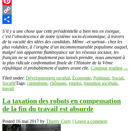
X
Pinterest
Copy
Link
Partager
S’il y a une chose que cette présidentielle a bien mis en exergue,
c’est l’obsolescence de notre système socio-économique, à travers
de la vacuité des idées des candidats. Même –et surtout– chez les
plus volubiles, à l’origine d’un incommensurable populisme auquel,
malgré son apparente flamboyance sur les réseaux sociaux, les
français ne se sont finalement pas laissés prendre, nous amenant à
la plus ridicule confrontation finale de l’Histoire de la Vème
république et probablement d’autres avant elle.
Continue reading
→
Filed under:
Développement sociétal
,
Économie
,
Politique
,
Social
,
Société
Tags:
capitalisme
,
chômage
,
emploi
,
transition sociétale
,
travail
La taxation des robots en compensation
de la fin du travail est absurde
Posted
16 mai 2017
by
Thierry Curty
|
Leave a comment