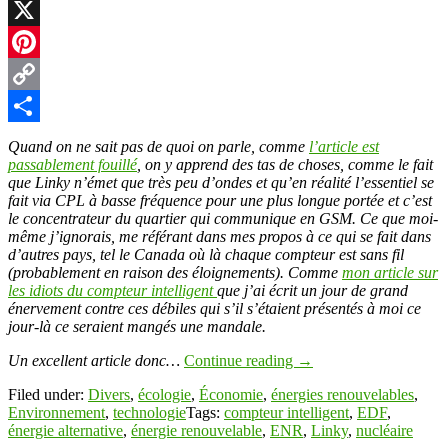
LinkedIn
X
Pinterest
Copy
Link
Partager
Quand on ne sait pas de quoi on parle, comme
l’article est
passablement fouillé
, on y apprend des tas de choses, comme le fait
que Linky n’émet que très peu d’ondes et qu’en réalité l’essentiel se
fait via CPL à basse fréquence pour une plus longue portée et c’est
le concentrateur du quartier qui communique en GSM. Ce que moi-
même j’ignorais, me référant dans mes propos à ce qui se fait dans
d’autres pays, tel le Canada où là chaque compteur est sans fil
(probablement en raison des éloignements). Comme
mon article sur
les idiots du compteur intelligent
que j’ai écrit un jour de grand
énervement contre ces débiles qui s’il s’étaient présentés à moi ce
jour-là ce seraient mangés une mandale.
Un excellent article donc…
Continue reading
→
Filed under:
Divers
,
écologie
,
Économie
,
énergies renouvelables
,
Environnement
,
technologie
Tags:
compteur intelligent
,
EDF
,
énergie alternative
,
énergie renouvelable
,
ENR
,
Linky
,
nucléaire