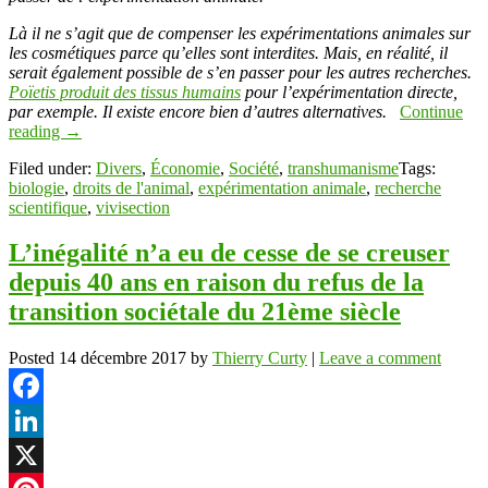
Là il ne s’agit que de compenser les expérimentations animales sur
les cosmétiques parce qu’elles sont interdites. Mais, en réalité, il
serait également possible de s’en passer pour les autres recherches.
Poïetis produit des tissus humains
pour l’expérimentation directe,
par exemple. Il existe encore bien d’autres alternatives.
Continue
reading
→
Filed under:
Divers
,
Économie
,
Société
,
transhumanisme
Tags:
biologie
,
droits de l'animal
,
expérimentation animale
,
recherche
scientifique
,
vivisection
L’inégalité n’a eu de cesse de se creuser
depuis 40 ans en raison du refus de la
transition sociétale du 21ème siècle
Posted
14 décembre 2017
by
Thierry Curty
|
Leave a comment
Facebook
LinkedIn