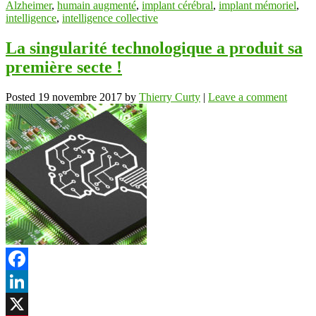
Alzheimer
,
humain augmenté
,
implant cérébral
,
implant mémoriel
,
intelligence
,
intelligence collective
La singularité technologique a produit sa
première secte !
Posted
19 novembre 2017
by
Thierry Curty
|
Leave a comment
Facebook
LinkedIn