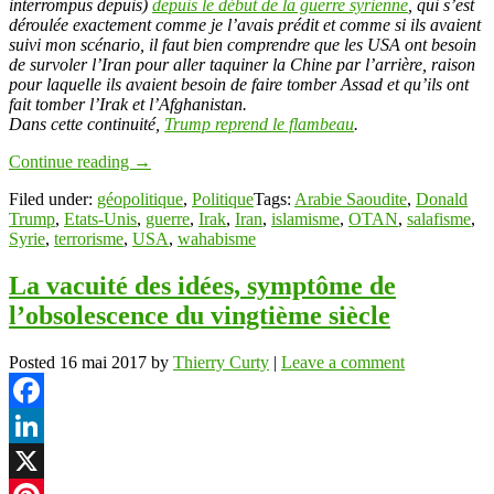
interrompus depuis)
depuis le début de la guerre syrienne
, qui s’est
déroulée exactement comme je l’avais prédit et comme si ils avaient
suivi mon scénario, il faut bien comprendre que les USA ont besoin
de survoler l’Iran pour aller taquiner la Chine par l’arrière, raison
pour laquelle ils avaient besoin de faire tomber Assad et qu’ils ont
fait tomber l’Irak et l’Afghanistan.
Dans cette continuité,
Trump reprend le flambeau
.
Continue reading
→
Filed under:
géopolitique
,
Politique
Tags:
Arabie Saoudite
,
Donald
Trump
,
Etats-Unis
,
guerre
,
Irak
,
Iran
,
islamisme
,
OTAN
,
salafisme
,
Syrie
,
terrorisme
,
USA
,
wahabisme
La vacuité des idées, symptôme de
l’obsolescence du vingtième siècle
Posted
16 mai 2017
by
Thierry Curty
|
Leave a comment
Facebook
LinkedIn