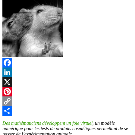
Facebook
LinkedIn
X
Pinterest
Copy
Link
Partager
Des mathématiciens développent un foie virtuel
, un modèle
numérique pour les tests de produits cosmétiques permettant de se
passer de l’expérimentation animale.