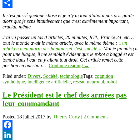
Copy
Link
Partager
Il s’est passé quelque chose et je n’y ai tout d’abord pas pris garde
alors que je sens intuitivement que c’est extrêmement important,
crucial, même.
J’ai vu passer un tas d’articles, 20 minutes, RTL, France 24, etc…
tout le monde avait le même article, avec le même thème :
« un
robot en a eu marre des humains et s’est suicidé »
. Moi je prenais ça
pour une blague, il me semblait évident que le robot a buggé et est
tombé dans l’eau en y allant tout droit. Cet article remet cette
position en question…
Continue reading
→
Filed under:
Divers
,
Société
,
technologie
Tags:
cognition
synthétique
,
intelligence artificielle
,
réseau neuronal
,
robot
Le Président est le chef des armées pas
leur commandant
Posted
18 juillet 2017
by
Thierry Curty
|
2 Comments
Facebook